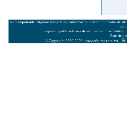
Nota importante: Algunas fotografías e información han sido tomadas de sitio
arbi
La opinión publicada en este sitio es responsabilidad ún
Este sitio
R
© Copyright 2000-2026 - www.arbitros.com.mx -