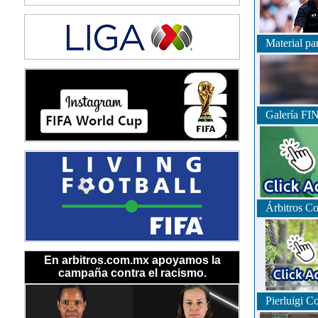
Material para
Galería FIN
Árbitros Co
En arbitros.com.mx apoyamos la
campaña contra el racismo.
Pierluigi Col