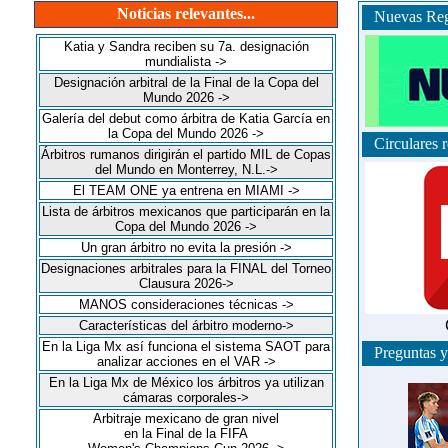
Noticias relevantes...
Nuevas Regl
Katia y Sandra reciben su 7a. designación
mundialista ->
Designación arbitral de la Final de la Copa del
Mundo 2026 ->
Galería del debut como árbitra de Katia García en
la Copa del Mundo 2026 ->
Circulares re
Árbitros rumanos dirigirán el partido MIL de Copas
del Mundo en Monterrey, N.L.->
El TEAM ONE ya entrena en MIAMI ->
Lista de árbitros mexicanos que participarán en la
Copa del Mundo 2026 ->
Un gran árbitro no evita la presión ->
Designaciones arbitrales para la FINAL del Torneo
Clausura 2026->
MANOS consideraciones técnicas ->
Características del árbitro moderno->
En la Liga Mx así funciona el sistema SAOT para
Preguntas y
analizar acciones en el VAR ->
En la Liga Mx de México los árbitros ya utilizan
cámaras corporales->
Arbitraje mexicano de gran nivel
en la Final de la FIFA