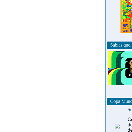
Sabías que..
Copa Mundia
Se
C
de
de